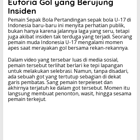
Euforia Gol yang Berujung
a
Insiden
I
n
Pemain Sepak Bola Pertandingan sepak bola U-17 di
d
Indonesia baru-baru ini menyita perhatian publik,
o
bukan hanya karena jalannya laga yang seru, tetapi
n
juga akibat insiden tak terduga yang terjadi. Seorang
e
pemain muda Indonesia U-17 mengalami momen
s
apes saat merayakan gol bersama rekan-rekannya.
i
a
Dalam video yang tersebar luas di media sosial,
U
pemain tersebut terlihat berlari ke tepi lapangan
-
untuk melakukan selebrasi. Namun, tanpa disadari,
1
ada sebuah got yang tertutup sebagian di dekat
7
garis pembatas. Sang pemain terpeleset dan
J
akhirnya terjatuh ke dalam got tersebut. Momen itu
a
langsung membuat penonton, wasit, hingga sesama
t
pemain terkejut.
u
h
k
e
G
o
t