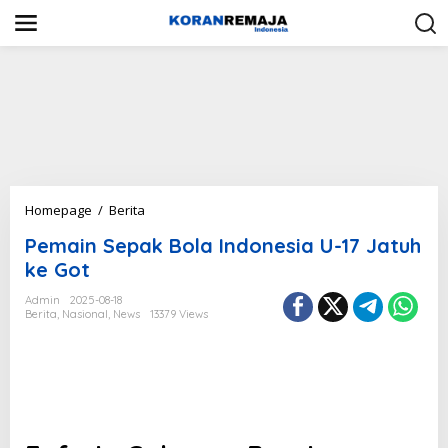
S
k
i
p
t
o
c
o
n
t
e
n
P
Homepage
/
Berita
t
e
Pemain Sepak Bola Indonesia U-17 Jatuh
m
a
ke Got
i
n
Admin
2025-08-18
Berita
,
Nasional
,
News
13379 Views
S
e
p
a
k
B
o
l