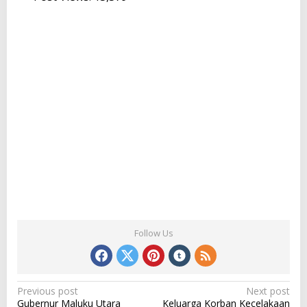
Follow Us
P
Previous post
Next post
Gubernur Maluku Utara
Keluarga Korban Kecelakaan