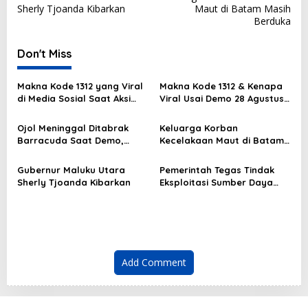
o
Sherly Tjoanda Kibarkan
Maut di Batam Masih
s
Berduka
t
Don't Miss
n
a
Makna Kode 1312 yang Viral
Makna Kode 1312 & Kenapa
v
di Media Sosial Saat Aksi
Viral Usai Demo 28 Agustus
Demo
2025?
i
Ojol Meninggal Ditabrak
Keluarga Korban
g
Barracuda Saat Demo,
Kecelakaan Maut di Batam
Kapolda: Kami Sangat
Masih Berduka
a
Berduka
Gubernur Maluku Utara
Pemerintah Tegas Tindak
t
Sherly Tjoanda Kibarkan
Eksploitasi Sumber Daya
i
Ilegal
o
n
Add Comment