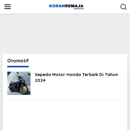
S
k
i
p
t
o
c
o
n
t
e
n
Otomotif
t
Sepeda Motor Honda Terbaik Di Tahun
2024