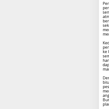
Per
per
sen
atm
ber
sek
mem
me
Ked
pen
ke 
sem
han
dap
man
Den
bis
pes
men
ang
Bum
pla