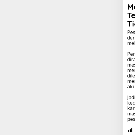
M
T
T
Pes
den
mel
Per
dir
mes
men
dil
mem
aku
Jad
kec
kar
ma
pes