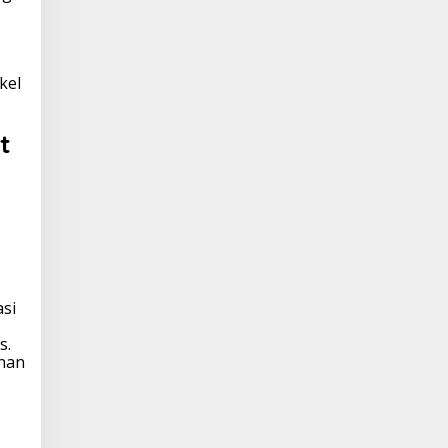
kel
t
asi
s.
unan