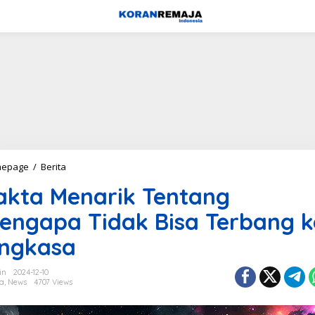
F
epage
/
Berita
a
akta Menarik Tentang
k
t
engapa Tidak Bisa Terbang k
a
M
ngkasa
e
n
a
in
2024-12-10
r
ta
,
News
4707 Views
i
k