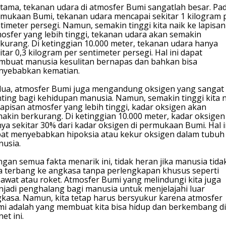
tama, tekanan udara di atmosfer Bumi sangatlah besar. Pa
mukaan Bumi, tekanan udara mencapai sekitar 1 kilogram 
timeter persegi. Namun, semakin tinggi kita naik ke lapisan
osfer yang lebih tinggi, tekanan udara akan semakin
kurang. Di ketinggian 10.000 meter, tekanan udara hanya
itar 0,3 kilogram per sentimeter persegi. Hal ini dapat
buat manusia kesulitan bernapas dan bahkan bisa
nyebabkan kematian.
ua, atmosfer Bumi juga mengandung oksigen yang sangat
ting bagi kehidupan manusia. Namun, semakin tinggi kita 
lapisan atmosfer yang lebih tinggi, kadar oksigen akan
akin berkurang. Di ketinggian 10.000 meter, kadar oksigen
ya sekitar 30% dari kadar oksigen di permukaan Bumi. Hal i
at menyebabkan hipoksia atau kekur oksigen dalam tubuh
usia.
gan semua fakta menarik ini, tidak heran jika manusia tida
a terbang ke angkasa tanpa perlengkapan khusus seperti
awat atau roket. Atmosfer Bumi yang melindungi kita juga
jadi penghalang bagi manusia untuk menjelajahi luar
kasa. Namun, kita tetap harus bersyukur karena atmosfer
i adalah yang membuat kita bisa hidup dan berkembang di
net ini.