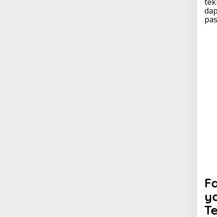
tek
dap
pas
F
y
T