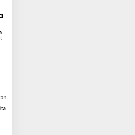
a
a
t
gan
ita