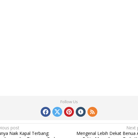
Follow Us
vious post
Next 
unya Naik Kapal Terbang:
Mengenal Lebih Dekat Benua A