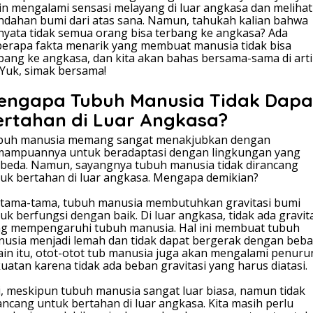
r
in mengalami sensasi melayang di luar angkasa dan melihat
b
ndahan bumi dari atas sana. Namun, tahukah kalian bahwa
a
nyata tidak semua orang bisa terbang ke angkasa? Ada
n
erapa fakta menarik yang membuat manusia tidak bisa
g
bang ke angkasa, dan kita akan bahas bersama-sama di arti
k
. Yuk, simak bersama!
e
A
engapa Tubuh Manusia Tidak Dapa
n
ertahan di Luar Angkasa?
g
k
buh manusia memang sangat menakjubkan dengan
a
ampuannya untuk beradaptasi dengan lingkungan yang
s
beda. Namun, sayangnya tubuh manusia tidak dirancang
a
uk bertahan di luar angkasa. Mengapa demikian?
tama-tama, tubuh manusia membutuhkan gravitasi bumi
uk berfungsi dengan baik. Di luar angkasa, tidak ada gravit
g mempengaruhi tubuh manusia. Hal ini membuat tubuh
usia menjadi lemah dan tidak dapat bergerak dengan beba
ain itu, otot-otot tub manusia juga akan mengalami penur
uatan karena tidak ada beban gravitasi yang harus diatasi.
i, meskipun tubuh manusia sangat luar biasa, namun tidak
ancang untuk bertahan di luar angkasa. Kita masih perlu