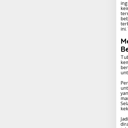
ing
kei
ter
beb
ter
ini
M
B
Tu
kem
ber
unt
Per
unt
yan
man
Sel
kek
Jad
dir