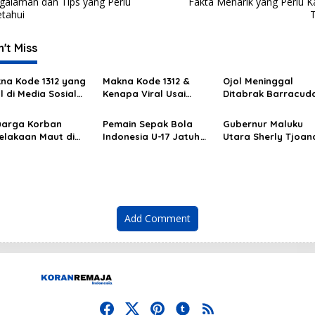
galaman dan Tips yang Perlu
Fakta Menarik yang Perlu 
etahui
't Miss
na Kode 1312 yang
Makna Kode 1312 &
Ojol Meninggal
l di Media Sosial
Kenapa Viral Usai
Ditabrak Barracud
t Aksi Demo
Demo 28 Agustus 2025?
Saat Demo, Kapold
Kami Sangat Berdu
uarga Korban
Pemain Sepak Bola
Gubernur Maluku
elakaan Maut di
Indonesia U-17 Jatuh
Utara Sherly Tjoan
am Masih Berduka
ke Got
Kibarkan
Add Comment