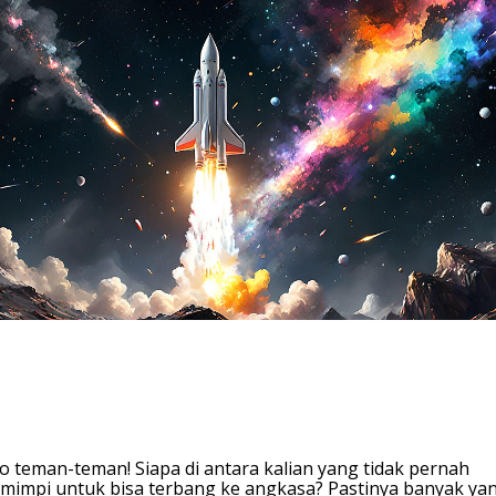
T
e
n
t
a
n
g
M
e
n
g
a
p
a
T
i
d
a
k
B
i
s
a
T
o teman-teman! Siapa di antara kalian yang tidak pernah
e
mimpi untuk bisa terbang ke angkasa? Pastinya banyak ya