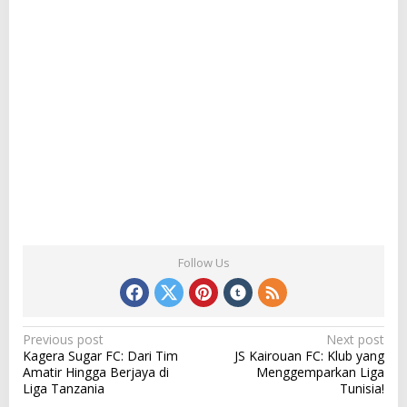
Follow Us
P
Previous post
Next post
Kagera Sugar FC: Dari Tim
JS Kairouan FC: Klub yang
o
Amatir Hingga Berjaya di
Menggemparkan Liga
s
Liga Tanzania
Tunisia!