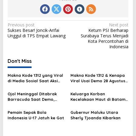
P
Previous post
Next post
Sukses Besar! Joncik-Arifai
Ketum PSI Berharap
o
Unggul di TPS Empat Lawang
Surabaya Terus Menjadi
s
Kota Percontohan di
Indonesia
t
n
Don't Miss
a
v
Makna Kode 1312 yang Viral
Makna Kode 1312 & Kenapa
di Media Sosial Saat Aksi
Viral Usai Demo 28 Agustus
i
Demo
2025?
g
Ojol Meninggal Ditabrak
Keluarga Korban
Barracuda Saat Demo,
Kecelakaan Maut di Batam
a
Kapolda: Kami Sangat
Masih Berduka
t
Berduka
Pemain Sepak Bola
Gubernur Maluku Utara
i
Indonesia U-17 Jatuh ke Got
Sherly Tjoanda Kibarkan
o