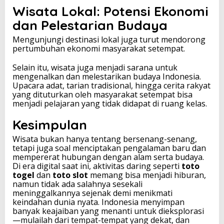
Wisata Lokal: Potensi Ekonomi
dan Pelestarian Budaya
Mengunjungi destinasi lokal juga turut mendorong
pertumbuhan ekonomi masyarakat setempat.
Selain itu, wisata juga menjadi sarana untuk
mengenalkan dan melestarikan budaya Indonesia.
Upacara adat, tarian tradisional, hingga cerita rakyat
yang dituturkan oleh masyarakat setempat bisa
menjadi pelajaran yang tidak didapat di ruang kelas.
Kesimpulan
Wisata bukan hanya tentang bersenang-senang,
tetapi juga soal menciptakan pengalaman baru dan
mempererat hubungan dengan alam serta budaya.
Di era digital saat ini, aktivitas daring seperti
toto
togel
dan
toto slot
memang bisa menjadi hiburan,
namun tidak ada salahnya sesekali
meninggalkannya sejenak demi menikmati
keindahan dunia nyata. Indonesia menyimpan
banyak keajaiban yang menanti untuk dieksplorasi
—mulailah dari tempat-tempat yang dekat, dan