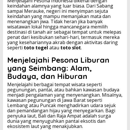
Menjelajahi Pesona Indonesia dikenal dengan
o
keindahan alamnya yang luar biasa. Dari Sabang
n
sampai Merauke, negeri ini menyimpan sejuta
a
keindahan yang mampu memanjakan mata dan
W
menenangkan jiwa. Tidak heran jika banyak
i
wisatawan lokal hingga mancanegara memilih
s
destinasi di tanah air sebagai tempat untuk melepas
a
penat dari kesibukan sehari-hari, termasuk mereka
t
yang kesehariannya akrab dengan aktivitas daring
a
seperti
toto togel
atau
toto slot
.
A
l
Menjelajahi Pesona Liburan
a
yang Seimbang: Alam,
m
N
Budaya, dan Hiburan
u
s
Menjelajahi berbagai tempat wisata seperti
a
pegunungan, pantai, atau bahkan kawasan budaya
n
menjadi pengalaman yang menyenangkan. Misalnya,
t
kawasan pegunungan di Jawa Barat seperti
a
Lembang atau Puncak menghadirkan udara sejuk
r
dan pemandangan hijau yang menyegarkan. Bagi
a
penyuka laut, Bali dan Raja Ampat adalah surga
dunia yang menyuguhkan pantai eksotis dan
ekosistem laut yang menakjubkan.