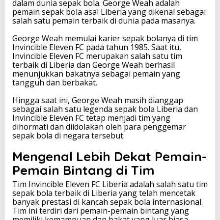
dalam dunia sepak bola. George Weah adalah
pemain sepak bola asal Liberia yang dikenal sebagai
salah satu pemain terbaik di dunia pada masanya.
George Weah memulai karier sepak bolanya di tim
Invincible Eleven FC pada tahun 1985. Saat itu,
Invincible Eleven FC merupakan salah satu tim
terbaik di Liberia dan George Weah berhasil
menunjukkan bakatnya sebagai pemain yang
tangguh dan berbakat.
Hingga saat ini, George Weah masih dianggap
sebagai salah satu legenda sepak bola Liberia dan
Invincible Eleven FC tetap menjadi tim yang
dihormati dan diidolakan oleh para penggemar
sepak bola di negara tersebut.
Mengenal Lebih Dekat Pemain-
Pemain Bintang di Tim
Tim Invincible Eleven FC Liberia adalah salah satu tim
sepak bola terbaik di Liberia yang telah mencetak
banyak prestasi di kancah sepak bola internasional.
Tim ini terdiri dari pemain-pemain bintang yang
memiliki kemampuan dan bakat yang luar biasa