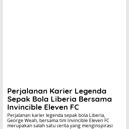
Perjalanan Karier Legenda
Sepak Bola Liberia Bersama
Invincible Eleven FC
Perjalanan karier legenda sepak bola Liberia,
George Weah, bersama tim Invincible Eleven FC
merupakan salah satu cerita yang menginspirasi