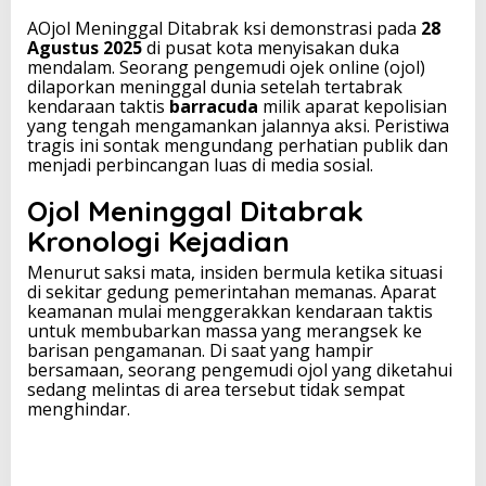
i
AOjol Meninggal Ditabrak ksi demonstrasi pada
28
t
Agustus 2025
di pusat kota menyisakan duka
a
mendalam. Seorang pengemudi ojek online (ojol)
b
dilaporkan meninggal dunia setelah tertabrak
r
kendaraan taktis
barracuda
milik aparat kepolisian
a
yang tengah mengamankan jalannya aksi. Peristiwa
k
tragis ini sontak mengundang perhatian publik dan
B
menjadi perbincangan luas di media sosial.
a
r
Ojol Meninggal Ditabrak
r
a
Kronologi Kejadian
c
u
Menurut saksi mata, insiden bermula ketika situasi
d
di sekitar gedung pemerintahan memanas. Aparat
a
keamanan mulai menggerakkan kendaraan taktis
S
untuk membubarkan massa yang merangsek ke
a
barisan pengamanan. Di saat yang hampir
a
bersamaan, seorang pengemudi ojol yang diketahui
t
sedang melintas di area tersebut tidak sempat
D
menghindar.
e
m
o
,