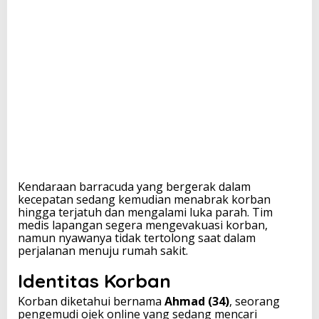
K
a
p
o
l
d
a
:
K
a
m
i
S
a
Kendaraan barracuda yang bergerak dalam
n
kecepatan sedang kemudian menabrak korban
g
hingga terjatuh dan mengalami luka parah. Tim
a
medis lapangan segera mengevakuasi korban,
t
namun nyawanya tidak tertolong saat dalam
B
perjalanan menuju rumah sakit.
e
r
Identitas Korban
d
u
Korban diketahui bernama
Ahmad (34)
, seorang
k
pengemudi ojek online yang sedang mencari
a