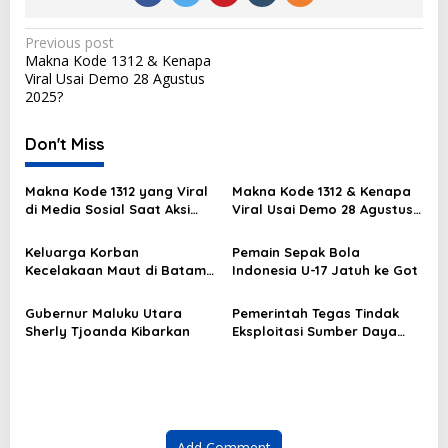
P
Previous post
Makna Kode 1312 & Kenapa
o
Viral Usai Demo 28 Agustus
s
2025?
t
Don't Miss
n
a
Makna Kode 1312 yang Viral
Makna Kode 1312 & Kenapa
v
di Media Sosial Saat Aksi
Viral Usai Demo 28 Agustus
Demo
2025?
i
Keluarga Korban
Pemain Sepak Bola
g
Kecelakaan Maut di Batam
Indonesia U-17 Jatuh ke Got
Masih Berduka
a
Gubernur Maluku Utara
Pemerintah Tegas Tindak
t
Sherly Tjoanda Kibarkan
Eksploitasi Sumber Daya
i
Ilegal
o
n
Add Comment