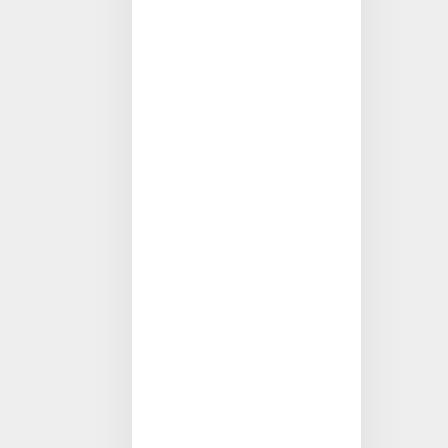
toto slot gacor hari ini
buntogel
situs toto togel terpercaya
buntogel
situs buntogel
daftar situs buntogel
bocoran RTP slot gacor 2025
toto togel
slot gacor
buntogel