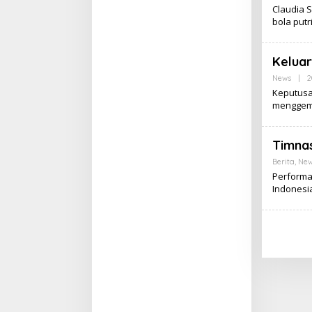
/
Claudia 
bola putr
toto togel
Keluar
bandar toto togel edatoto
News
|
2
Keputusa
menggemb
situs edatoto terpercaya
situs toto togel
Timnas
Berita
,
New
https://tokoduniabadminton.c
Performa
om/
Indonesi
buntogel
buntogel
toto slot