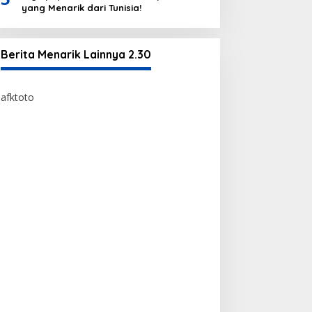
yang Menarik dari Tunisia!
Berita Menarik Lainnya 2.30
afktoto
afktoto
https://bossmomsempire.com/
toto togel
bandar toto togel edatoto
situs edatoto terpercaya
situs toto togel