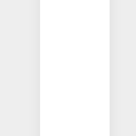
slot gacor
toto togel
buntogel
buntogel
buntogel
buntogel
buntogel
buntogel
buntogel