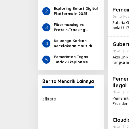
Entertainment
Platforms: Easy Access
Exploring Smart Digital
Pemain
2
and Flexibility
Platforms in 2025
Berita
,
Nas
Euforia 
Fibermaxxing vs
3
bola U-1
Protein‑Tracking:
Evolusi Tren Nutrisi
Digital
Keluarga Korban
4
Gubern
Kecelakaan Maut di
Batam Masih Berduka
News
|
2
Aksi Uni
Pemerintah Tegas
5
rangka 
Tindak Eksploitasi
Sumber Daya Ilegal
Pemeri
Berita Menarik Lainnya
Ilegal
News
|
2
Pemerint
afktoto
Presiden
afktoto
Claud
https://bossmomsempire.com
News
|
2