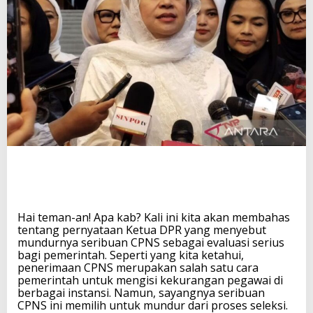
u
n
d
u
r
n
y
a
S
e
r
i
b
u
a
n
C
Hai teman-an! Apa kab? Kali ini kita akan membahas
P
tentang pernyataan Ketua DPR yang menyebut
N
mundurnya seribuan CPNS sebagai evaluasi serius
S
bagi pemerintah. Seperti yang kita ketahui,
H
penerimaan CPNS merupakan salah satu cara
a
pemerintah untuk mengisi kekurangan pegawai di
r
berbagai instansi. Namun, sayangnya seribuan
u
CPNS ini memilih untuk mundur dari proses seleksi.
s