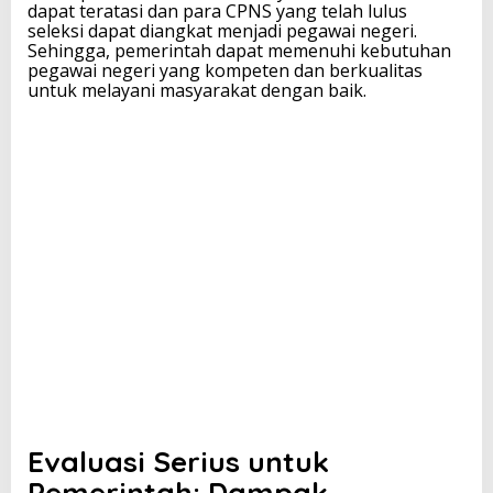
dapat teratasi dan para CPNS yang telah lulus
m
seleksi dapat diangkat menjadi pegawai negeri.
e
Sehingga, pemerintah dapat memenuhi kebutuhan
r
pegawai negeri yang kompeten dan berkualitas
i
untuk melayani masyarakat dengan baik.
n
t
a
h
Evaluasi Serius untuk
Pemerintah: Dampak