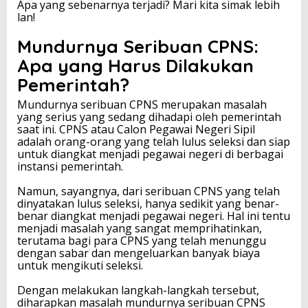
Apa yang sebenarnya terjadi? Mari kita simak lebih
J
lan!
a
d
Mundurnya Seribuan CPNS:
i
E
Apa yang Harus Dilakukan
v
Pemerintah?
a
l
Mundurnya seribuan CPNS merupakan masalah
u
yang serius yang sedang dihadapi oleh pemerintah
a
saat ini. CPNS atau Calon Pegawai Negeri Sipil
s
adalah orang-orang yang telah lulus seleksi dan siap
i
untuk diangkat menjadi pegawai negeri di berbagai
S
instansi pemerintah.
e
r
Namun, sayangnya, dari seribuan CPNS yang telah
i
dinyatakan lulus seleksi, hanya sedikit yang benar-
u
benar diangkat menjadi pegawai negeri. Hal ini tentu
s
menjadi masalah yang sangat memprihatinkan,
u
terutama bagi para CPNS yang telah menunggu
n
dengan sabar dan mengeluarkan banyak biaya
t
untuk mengikuti seleksi.
u
k
Dengan melakukan langkah-langkah tersebut,
P
diharapkan masalah mundurnya seribuan CPNS
e