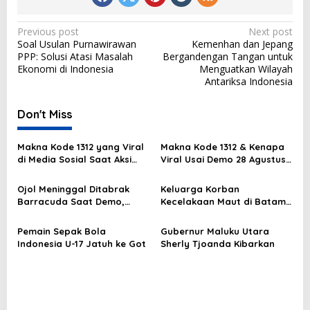
P
Previous post
Next post
Soal Usulan Purnawirawan
Kemenhan dan Jepang
o
PPP: Solusi Atasi Masalah
Bergandengan Tangan untuk
s
Ekonomi di Indonesia
Menguatkan Wilayah
Antariksa Indonesia
t
n
Don't Miss
a
v
Makna Kode 1312 yang Viral
Makna Kode 1312 & Kenapa
di Media Sosial Saat Aksi
Viral Usai Demo 28 Agustus
i
Demo
2025?
g
Ojol Meninggal Ditabrak
Keluarga Korban
Barracuda Saat Demo,
Kecelakaan Maut di Batam
a
Kapolda: Kami Sangat
Masih Berduka
t
Berduka
Pemain Sepak Bola
Gubernur Maluku Utara
i
Indonesia U-17 Jatuh ke Got
Sherly Tjoanda Kibarkan
o
n