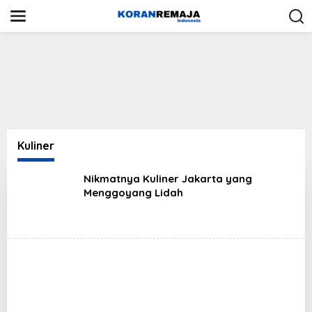
S
k
i
p
t
o
c
o
n
t
e
n
Kuliner
t
Nikmatnya Kuliner Jakarta yang
Menggoyang Lidah