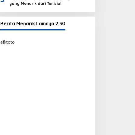
yang Menarik dari Tunisia!
Berita Menarik Lainnya 2.30
afktoto
afktoto
https://bossmomsempire.com/
toto togel
bandar toto togel edatoto
situs edatoto terpercaya
situs toto togel