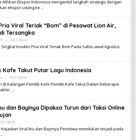
a Alihkan Ekspor Indonesia mengambil langkah strategis dengan
kan ekspor udang ke
Pria Viral Teriak “Bom” di Pesawat Lion Air,
adi Tersangka
By
am
|
2025-08-06
Admin
 Singkat Insiden Pria Viral Teriak Bom Pada Sabtu awal Agustus
k Kafe Takut Putar Lagu Indonesia
By
s
|
2025-08-04
Admin
n di Kalangan Pemilik Kafe Pemilik Kafe Takut Dalam beberapa
akhir,
Ibu dan Bayinya Dipaksa Turun dari Taksi Online
ujan
By
025-08-03
Admin
 Kejadian Viral Ibu dan Bayinya Peristiwa memilukan terjadi pada