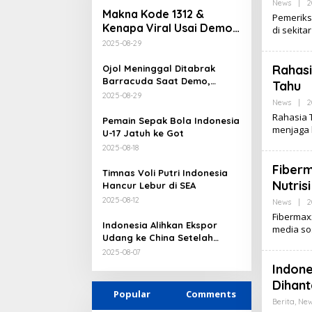
News
|
2
Makna Kode 1312 &
Pemeriks
Kenapa Viral Usai Demo
di sekita
28 Agustus 2025?
2025-08-29
Rahas
Ojol Meninggal Ditabrak
Barracuda Saat Demo,
Tahu
Kapolda: Kami Sangat
2025-08-29
News
|
2
Berduka
Rahasia 
Pemain Sepak Bola Indonesia
menjaga
U-17 Jatuh ke Got
2025-08-18
Fiberm
Timnas Voli Putri Indonesia
Nutrisi
Hancur Lebur di SEA
2025-08-12
News
|
2
Fibermaxx
Indonesia Alihkan Ekspor
media so
Udang ke China Setelah
Dihantam Tarif Tinggi dari AS
2025-08-07
Indone
Dihant
Popular
Comments
Berita
,
New