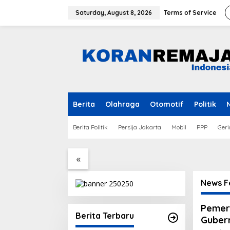
Skip
to
Saturday, August 8, 2026
Terms of Service
content
Berita
Olahraga
Otomotif
Politik
Berita Politik
Persija Jakarta
Mobil
PPP
Geri
1312 yang Viral
Keluarga Korban
Pemain
ial Saat Aksi
Kecelakaan Maut di Batam
Indones
Masih Berduka
Got
«
News F
Koran
Pemer
Remaj
Berita Terbaru
Guber
Indones