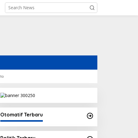
rta
akna Kode 1312 & Kenapa
Makna Kode 1312 yang Viral
iral Usai Demo 28 Agustus
di Media Sosial Saat Aksi
025?
Demo
Otomatif Terbaru