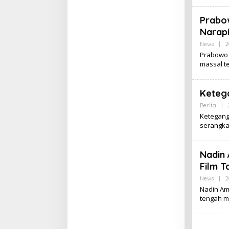
Prabo
https://bossmomsempire.com
/
Narap
News
|
2
toto togel
Prabowo
massal t
bandar toto togel edatoto
Ketega
situs edatoto terpercaya
Berita
|
Ketegang
serangkai
situs toto togel
https://tokoduniabadminton.c
Nadin 
om/
Film T
News
|
2
buntogel
Nadin Am
tengah m
buntogel