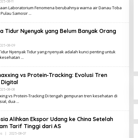
By
025-08-11
Admin
aan Laboratorium Fenomena berubahnya warna air Danau Toba
r Pulau Samosir
ia Tidur Nyenyak yang Belum Banyak Orang
Pengalaman Muzani Bertemu
By
025-08-09
Paus: Alasan di Balik Utusan
Admin
Tidur Nyenyak Tidur yang nyenyak adalah kunci penting untuk
Prabowo untuk Jokowi
In Berita, News, Politik
|
2025-04-30
 kesehatan
axxing vs Protein‑Tracking: Evolusi Tren
 Digital
By
025-08-08
Admin
ing vs Protein‑Tracking Di tengah gempuran tren kesehatan di
sial, dua
sia Alihkan Ekspor Udang ke China Setelah
am Tarif Tinggi dari AS
By
s
|
2025-08-07
Admin