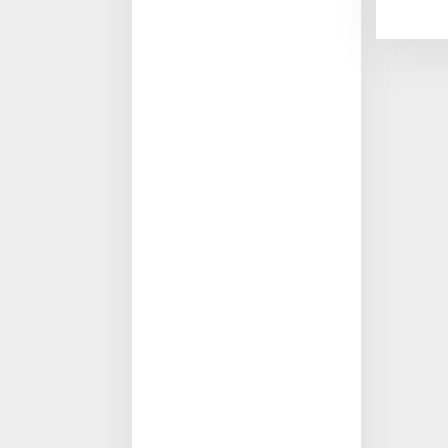
toto slot
toto slot gacor hari ini
buntogel
situs toto togel terpercaya
buntogel
situs buntogel
daftar situs buntogel
bocoran RTP slot gacor 2025
toto togel
slot gacor