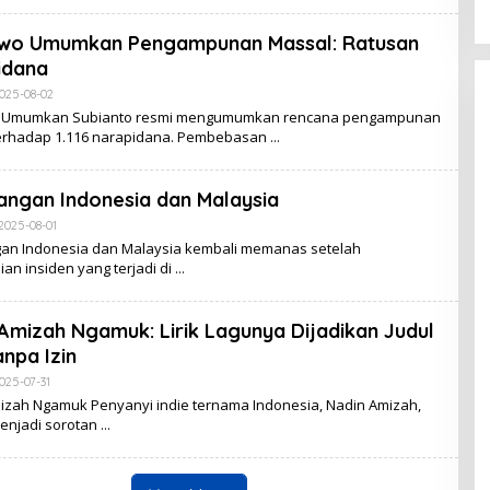
wo Umumkan Pengampunan Massal: Ratusan
idana
By
025-08-02
Admin
 Umumkan Subianto resmi mengumumkan rencana pengampunan
erhadap 1.116 narapidana. Pembebasan
ngan Indonesia dan Malaysia
By
2025-08-01
Admin
an Indonesia dan Malaysia kembali memanas setelah
an insiden yang terjadi di
Amizah Ngamuk: Lirik Lagunya Dijadikan Judul
anpa Izin
By
025-07-31
Admin
izah Ngamuk Penyanyi indie ternama Indonesia, Nadin Amizah,
enjadi sorotan