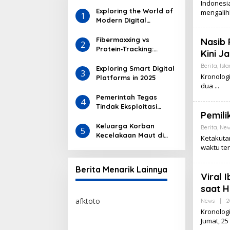
Indonesi
Exploring the World of
mengalih
1
Modern Digital
Entertainment
Platforms: Easy Access
Fibermaxxing vs
Nasib 
2
and Flexibility
Protein‑Tracking:
Kini J
Evolusi Tren Nutrisi
Berita
,
Isl
Digital
Exploring Smart Digital
3
Kronologi
Platforms in 2025
dua
Pemerintah Tegas
4
Tindak Eksploitasi
Pemili
Sumber Daya Ilegal
Keluarga Korban
Berita
,
New
5
Kecelakaan Maut di
Ketakuta
Batam Masih Berduka
waktu ter
Berita Menarik Lainnya
Viral 
saat H
afktoto
News
|
2
Kronologi
Jumat, 25
afktoto