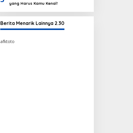
yang Harus Kamu Kenal!
Berita Menarik Lainnya 2.30
afktoto
afktoto
https://bossmomsempire.com/
toto togel
bandar toto togel edatoto
situs edatoto terpercaya
situs toto togel