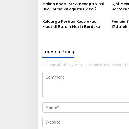
Makna Kode 1312 & Kenapa Viral
Ojol Men
Usai Demo 28 Agustus 2025?
Barracud
Kami San
Keluarga Korban Kecelakaan
Pemain S
Maut di Batam Masih Berduka
17 Jatuh
Leave a Reply
Your email address will not be published.
Required f