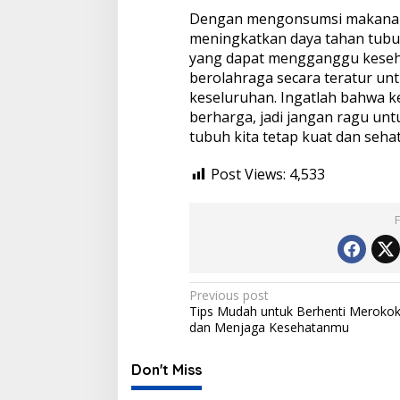
Dengan mengonsumsi makanan s
meningkatkan daya tahan tubu
yang dapat mengganggu kesehata
berolahraga secara teratur un
keseluruhan. Ingatlah bahwa k
berharga, jadi jangan ragu un
tubuh kita tetap kuat dan sehat
Post Views:
4,533
Post
Previous post
Tips Mudah untuk Berhenti Meroko
navigation
dan Menjaga Kesehatanmu
Don't Miss