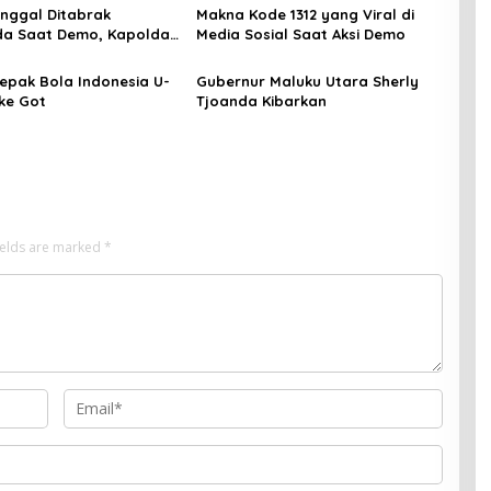
inggal Ditabrak
Makna Kode 1312 yang Viral di
a Saat Demo, Kapolda:
Media Sosial Saat Aksi Demo
gat Berduka
epak Bola Indonesia U-
Gubernur Maluku Utara Sherly
 ke Got
Tjoanda Kibarkan
ields are marked
*