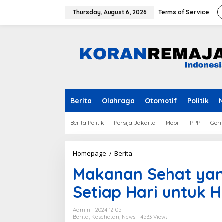
Skip
to
Thursday, August 6, 2026
Terms of Service
content
Berita
Olahraga
Otomotif
Politik
Berita Politik
Persija Jakarta
Mobil
PPP
Geri
Makanan
Homepage
/
Berita
Sehat
Makanan Sehat yan
yang
Wajib
Setiap Hari untuk 
Dikonsumsi
Setiap
Hari
Admin
2024-12-05
untuk
Berita
,
Kesehatan
,
News
4533 Views