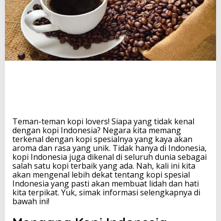
e
k
a
t
K
o
p
i
S
p
e
s
i
Teman-teman kopi lovers! Siapa yang tidak kenal
a
dengan kopi Indonesia? Negara kita memang
l
terkenal dengan kopi spesialnya yang kaya akan
I
aroma dan rasa yang unik. Tidak hanya di Indonesia,
n
kopi Indonesia juga dikenal di seluruh dunia sebagai
d
salah satu kopi terbaik yang ada. Nah, kali ini kita
o
akan mengenal lebih dekat tentang kopi spesial
n
Indonesia yang pasti akan membuat lidah dan hati
e
kita terpikat. Yuk, simak informasi selengkapnya di
s
bawah ini!
i
a
y