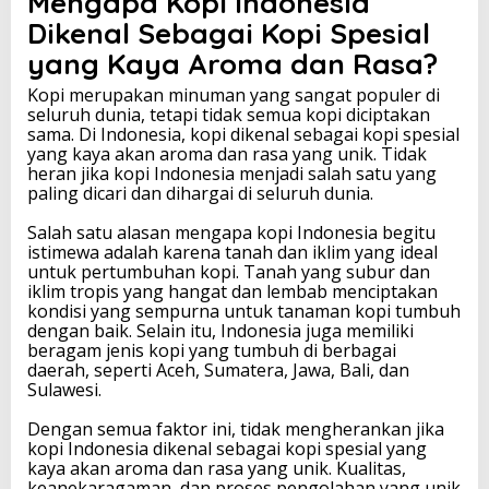
Mengapa Kopi Indonesia
a
Dikenal Sebagai Kopi Spesial
n
yang Kaya Aroma dan Rasa?
g
K
Kopi merupakan minuman yang sangat populer di
a
seluruh dunia, tetapi tidak semua kopi diciptakan
y
sama. Di Indonesia, kopi dikenal sebagai kopi spesial
a
yang kaya akan aroma dan rasa yang unik. Tidak
A
heran jika kopi Indonesia menjadi salah satu yang
r
paling dicari dan dihargai di seluruh dunia.
o
m
Salah satu alasan mengapa kopi Indonesia begitu
a
istimewa adalah karena tanah dan iklim yang ideal
d
untuk pertumbuhan kopi. Tanah yang subur dan
a
iklim tropis yang hangat dan lembab menciptakan
n
kondisi yang sempurna untuk tanaman kopi tumbuh
R
dengan baik. Selain itu, Indonesia juga memiliki
a
beragam jenis kopi yang tumbuh di berbagai
s
daerah, seperti Aceh, Sumatera, Jawa, Bali, dan
a
Sulawesi.
Dengan semua faktor ini, tidak mengherankan jika
kopi Indonesia dikenal sebagai kopi spesial yang
kaya akan aroma dan rasa yang unik. Kualitas,
keanekaragaman, dan proses pengolahan yang unik