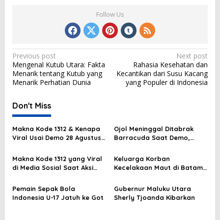
Follow Us
P
Previous post
Next post
Mengenal Kutub Utara: Fakta
Rahasia Kesehatan dan
o
Menarik tentang Kutub yang
Kecantikan dari Susu Kacang
s
Menarik Perhatian Dunia
yang Populer di Indonesia
t
Don't Miss
n
a
Makna Kode 1312 & Kenapa
Ojol Meninggal Ditabrak
v
Viral Usai Demo 28 Agustus
Barracuda Saat Demo,
2025?
Kapolda: Kami Sangat
i
Berduka
Makna Kode 1312 yang Viral
Keluarga Korban
g
di Media Sosial Saat Aksi
Kecelakaan Maut di Batam
Demo
Masih Berduka
a
Pemain Sepak Bola
Gubernur Maluku Utara
t
Indonesia U-17 Jatuh ke Got
Sherly Tjoanda Kibarkan
i