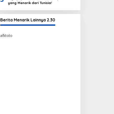
yang Menarik dari Tunisia!
Berita Menarik Lainnya 2.30
afktoto
afktoto
https://bossmomsempire.com/
toto togel
bandar toto togel edatoto
situs edatoto terpercaya
situs toto togel