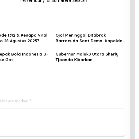
Tersembunyi di Sumatera Selatan
de 1312 & Kenapa Viral
Ojol Meninggal Ditabrak
o 28 Agustus 2025?
Barracuda Saat Demo, Kapolda:
Kami Sangat Berduka
epak Bola Indonesia U-
Gubernur Maluku Utara Sherly
 ke Got
Tjoanda Kibarkan
ields are marked
*