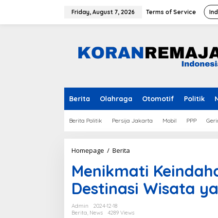
Skip
to
Friday, August 7, 2026
Terms of Service
In
content
Berita
Olahraga
Otomotif
Politik
Berita Politik
Persija Jakarta
Mobil
PPP
Geri
Menikmati
Homepage
/
Berita
Keindahan
Menikmati Keindah
Kota
Pagar
Destinasi Wisata ya
Alam:
Destinasi
Wisata
Admin
2024-12-18
yang
Berita
,
News
4289 Views