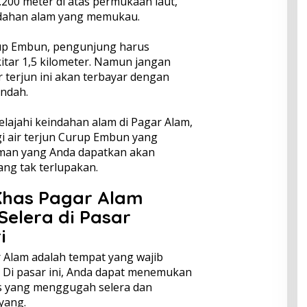
1.200 meter di atas permukaan laut,
indahan alam yang memukau.
rup Embun, pengunjung harus
kitar 1,5 kilometer. Namun jangan
r terjun ini akan terbayar dengan
indah.
elajahi keindahan alam di Pagar Alam,
i air terjun Curup Embun yang
aman yang Anda dapatkan akan
ang tak terlupakan.
 Khas Pagar Alam
elera di Pasar
i
 Alam adalah tempat yang wajib
r. Di pasar ini, Anda dapat menemukan
 yang menggugah selera dan
yang.