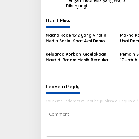
Tengah Indonesia yang Wajib
Dikunjungi!
Don't Miss
Makna Kode 1312 yang Viral di
Makna Ko
Media Sosial Saat Aksi Demo
Usai Dem
Keluarga Korban Kecelakaan
Pemain S
Maut di Batam Masih Berduka
17 Jatuh
Leave a Reply
Your email address will not be published.
Required f