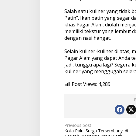
Salah satu kuliner yang tidak b
Patin”. Ikan patin yang segar
khas Pagar Alam, diolah menjadi
memiliki tekstur yang lembut d
dengan nasi hangat.
Selain kuliner-kuliner di atas,
Pagar Alam yang dapat Anda te
Jadi, tunggu apa lagi? Segera k
kuliner yang menggugah selera
Post Views:
4,289
Post
Previous post
Kota Palu: Surga Tersembunyi di
navigation