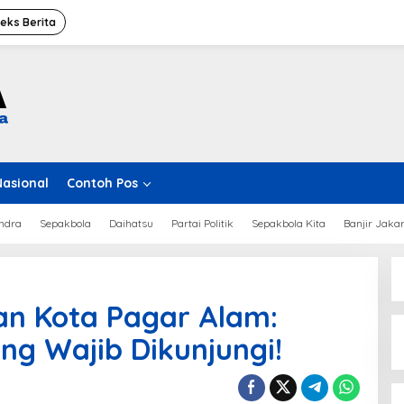
deks Berita
Nasional
Contoh Pos
ndra
Sepakbola
Daihatsu
Partai Politik
Sepakbola Kita
Banjir Jaka
an Kota Pagar Alam:
ng Wajib Dikunjungi!