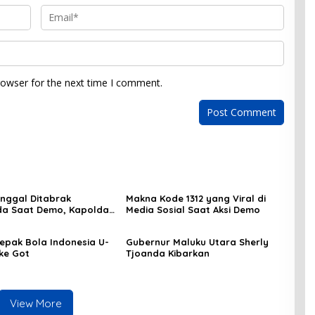
rowser for the next time I comment.
inggal Ditabrak
Makna Kode 1312 yang Viral di
a Saat Demo, Kapolda:
Media Sosial Saat Aksi Demo
gat Berduka
epak Bola Indonesia U-
Gubernur Maluku Utara Sherly
 ke Got
Tjoanda Kibarkan
View More