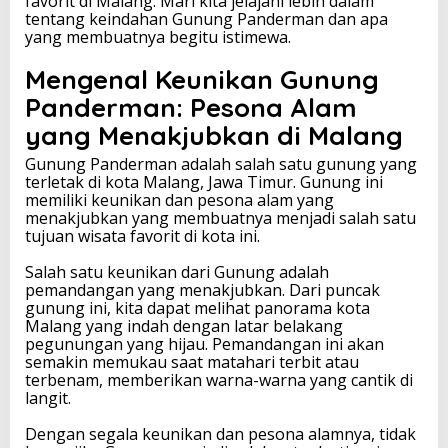
favorit di Malang. Mari kita jelajahi lebih dalam
n
tentang keindahan Gunung Panderman dan apa
a
yang membuatnya begitu istimewa.
s
i
Mengenal Keunikan Gunung
W
Panderman: Pesona Alam
i
s
yang Menakjubkan di Malang
a
t
Gunung Panderman adalah salah satu gunung yang
a
terletak di kota Malang, Jawa Timur. Gunung ini
F
memiliki keunikan dan pesona alam yang
a
menakjubkan yang membuatnya menjadi salah satu
v
tujuan wisata favorit di kota ini.
o
r
Salah satu keunikan dari Gunung adalah
i
pemandangan yang menakjubkan. Dari puncak
t
gunung ini, kita dapat melihat panorama kota
d
Malang yang indah dengan latar belakang
i
pegunungan yang hijau. Pemandangan ini akan
M
semakin memukau saat matahari terbit atau
a
terbenam, memberikan warna-warna yang cantik di
l
langit.
a
n
Dengan segala keunikan dan pesona alamnya, tidak
g