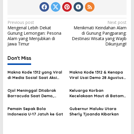
P
Previous post
Next post
Mengenal Lebih Dekat
Menikmati Keindahan Alam
o
Gunung Lemongan: Pesona
di Gunung Pangparang:
s
Alam yang Menjubkan di
Destinasi Wisata yang Wajib
Jawa Timur
Dikunjungi!
t
n
Don't Miss
a
v
Makna Kode 1312 yang Viral
Makna Kode 1312 & Kenapa
di Media Sosial Saat Aksi
Viral Usai Demo 28 Agustus
i
Demo
2025?
g
Ojol Meninggal Ditabrak
Keluarga Korban
Barracuda Saat Demo,
Kecelakaan Maut di Batam
a
Kapolda: Kami Sangat
Masih Berduka
t
Berduka
Pemain Sepak Bola
Gubernur Maluku Utara
i
Indonesia U-17 Jatuh ke Got
Sherly Tjoanda Kibarkan
o
n