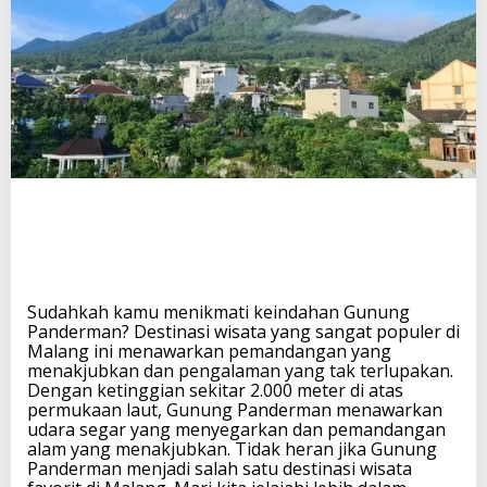
a
h
a
n
G
u
n
u
n
g
P
a
n
d
e
r
Sudahkah kamu menikmati keindahan Gunung
m
Panderman? Destinasi wisata yang sangat populer di
a
Malang ini menawarkan pemandangan yang
n
menakjubkan dan pengalaman yang tak terlupakan.
:
Dengan ketinggian sekitar 2.000 meter di atas
D
permukaan laut, Gunung Panderman menawarkan
e
udara segar yang menyegarkan dan pemandangan
s
alam yang menakjubkan. Tidak heran jika Gunung
t
Panderman menjadi salah satu destinasi wisata
i