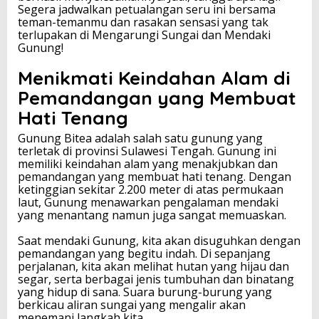
Segera jadwalkan petualangan seru ini bersama
teman-temanmu dan rasakan sensasi yang tak
terlupakan di Mengarungi Sungai dan Mendaki
Gunung!
Menikmati Keindahan Alam di
Pemandangan yang Membuat
Hati Tenang
Gunung Bitea adalah salah satu gunung yang
terletak di provinsi Sulawesi Tengah. Gunung ini
memiliki keindahan alam yang menakjubkan dan
pemandangan yang membuat hati tenang. Dengan
ketinggian sekitar 2.200 meter di atas permukaan
laut, Gunung menawarkan pengalaman mendaki
yang menantang namun juga sangat memuaskan.
Saat mendaki Gunung, kita akan disuguhkan dengan
pemandangan yang begitu indah. Di sepanjang
perjalanan, kita akan melihat hutan yang hijau dan
segar, serta berbagai jenis tumbuhan dan binatang
yang hidup di sana. Suara burung-burung yang
berkicau aliran sungai yang mengalir akan
menemani langkah kita.