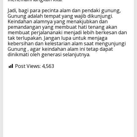
Jadi, bagi para pecinta alam dan pendaki gunung,
Gunung adalah tempat yang wajib dikunjungi.
Keindahan alamnya yang menakjubkan dan
pemandangan yang membuat hati tenang akan
membuat perjalananaki menjadi lebih berkesan dan
tak terlupakan. Jangan lupa untuk menjaga
kebersihan dan kelestarian alam saat mengunjungi
Gunung , agar keindahan alam ini tetap dapat
dinikmati oleh generasi selanjutnya.
Post Views:
4,563