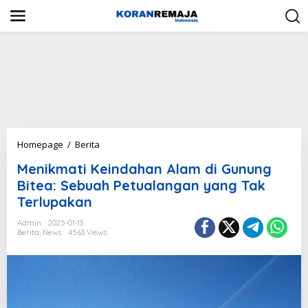
S
k
i
p
t
o
c
o
n
t
e
n
M
Homepage
/
Berita
t
e
Menikmati Keindahan Alam di Gunung
n
i
Bitea: Sebuah Petualangan yang Tak
k
Terlupakan
m
a
Admin
2025-01-13
t
Berita
,
News
4563 Views
i
K
e
i
n
d