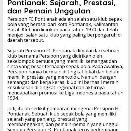
Pontianak: Sejarah, Prestasi,
K
dan Pemain Unggulan
o
t
Persipon FC Pontianak adalah salah satu klub sepak
a
bola yang berasal dari kota Pontianak, Kalimantan
P
Barat. Klub ini didirikan pada tahun 1970 dan telah
o
menjadi salah satu klub yang paling berpengaruh di
n
daerah tersebut.
t
i
Sejarah Persipon FC Pontianak dimulai dari sebuah
a
klub bernama Persipon yang didirikan oleh
n
sekelompok pemuda yang memiliki semangat dan
a
cinta yang besar terhadap sepak bola. Pada awalnya,
k
Persipon hanya bermain di tingkat lokal dan belum
memiliki prestasi yang mencolok. Namun, dengan
semangat dan kerja keras, klub ini berhasil meraih
kesuksesan di tingkat regional dan akhirnya
mendapatkan promosi ke Liga Indonesia pada tahun
1994.
Jadi, itulah sedikit gambaran mengenai Persipon FC
Pontianak. Sebuah klub sepak bola yang memiliki
sejarah yang panjang, prestasi yang
membanggakan, dan pemain-pemain yang unggul.
Semoga Persipon FC Pontianak terus berkembang