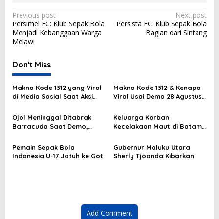
P
Previous post
Next post
Persimel FC: Klub Sepak Bola
Persista FC: Klub Sepak Bola
o
Menjadi Kebanggaan Warga
Bagian dari Sintang
s
Melawi
t
Don't Miss
n
a
Makna Kode 1312 yang Viral
Makna Kode 1312 & Kenapa
v
di Media Sosial Saat Aksi
Viral Usai Demo 28 Agustus
Demo
2025?
i
Ojol Meninggal Ditabrak
Keluarga Korban
g
Barracuda Saat Demo,
Kecelakaan Maut di Batam
Kapolda: Kami Sangat
Masih Berduka
a
Berduka
Pemain Sepak Bola
Gubernur Maluku Utara
t
Indonesia U-17 Jatuh ke Got
Sherly Tjoanda Kibarkan
i
o
n
Add Comment