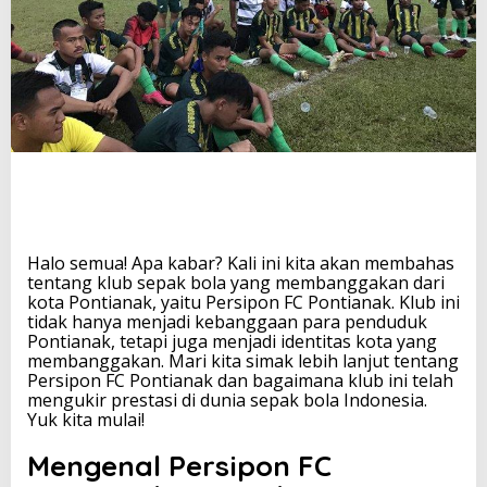
b
S
e
p
a
k
B
o
l
a
d
e
n
Halo semua! Apa kabar? Kali ini kita akan membahas
g
tentang klub sepak bola yang membanggakan dari
a
kota Pontianak, yaitu Persipon FC Pontianak. Klub ini
n
tidak hanya menjadi kebanggaan para penduduk
I
Pontianak, tetapi juga menjadi identitas kota yang
d
membanggakan. Mari kita simak lebih lanjut tentang
e
Persipon FC Pontianak dan bagaimana klub ini telah
n
mengukir prestasi di dunia sepak bola Indonesia.
t
Yuk kita mulai!
i
t
Mengenal Persipon FC
a
s