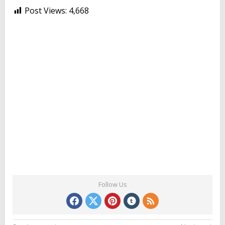
Post Views:
4,668
Follow Us