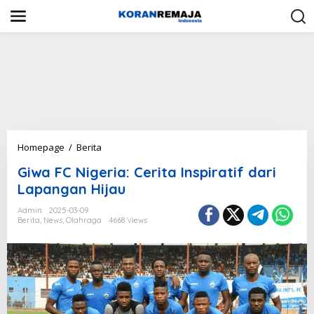
S
k
i
p
t
o
c
o
n
t
e
n
G
Homepage
/
Berita
t
i
Giwa FC Nigeria: Cerita Inspiratif dari
w
a
Lapangan Hijau
F
C
Admin
2025-03-09
Berita
,
News
,
Olahraga
4668 Views
N
i
g
e
r
i
a
: