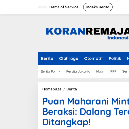
Skip
to
Terms of Service
Indeks Berita
content
Berita
Olahraga
Otomotif
Politik
Berita Politik
Persija Jakarta
Mobil
PPP
Geri
Puan
Homepage
/
Berita
Maharani
Puan Maharani Min
Minta
Penegak
Beraksi: Dalang Te
Hukum
Beraksi:
Ditangkap!
Dalang
Teror