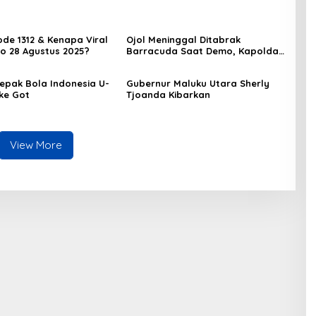
de 1312 & Kenapa Viral
Ojol Meninggal Ditabrak
o 28 Agustus 2025?
Barracuda Saat Demo, Kapolda:
Kami Sangat Berduka
epak Bola Indonesia U-
Gubernur Maluku Utara Sherly
 ke Got
Tjoanda Kibarkan
View More