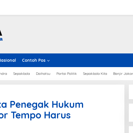
Nasional
Contoh Pos
ndra
Sepakbola
Daihatsu
Partai Politik
Sepakbola Kita
Banjir Jaka
ta Penegak Hukum
ror Tempo Harus