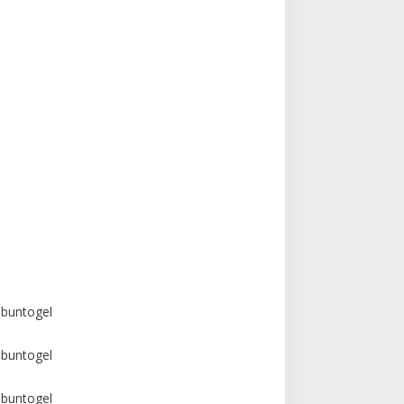
buntogel
buntogel
buntogel
buntogel
buntogel
buntogel
buntogel
buntogel
buntogel
buntogel