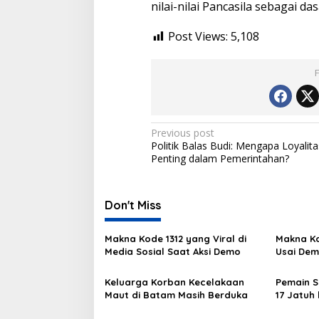
nilai-nilai Pancasila sebagai da
Post Views:
5,108
Post
Previous post
Politik Balas Budi: Mengapa Loyalita
navigation
Penting dalam Pemerintahan?
Don't Miss
Makna Kode 1312 yang Viral di
Makna Ko
Media Sosial Saat Aksi Demo
Usai Dem
Keluarga Korban Kecelakaan
Pemain S
Maut di Batam Masih Berduka
17 Jatuh