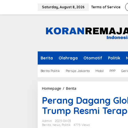
Skip
to
Saturday, August 8, 2026
Terms of Service
content
Berita
Olahraga
Otomotif
Politik
Berita Politik
Persija Jakarta
Mobil
PPP
Geri
Perang
Homepage
/
Berita
Dagang
Perang Dagang Glo
Global
Semakin
Trump Resmi Terapk
Memanas,
Trump
Resmi
Admin
2025-04-03
Terapkan
Berita
,
News
,
Politik
4775 Views