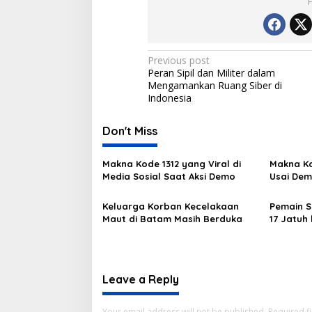
Post
Previous post
Peran Sipil dan Militer dalam
navigation
Mengamankan Ruang Siber di
Indonesia
Don't Miss
Makna Kode 1312 yang Viral di
Makna Ko
Media Sosial Saat Aksi Demo
Usai Dem
Keluarga Korban Kecelakaan
Pemain S
Maut di Batam Masih Berduka
17 Jatuh
Leave a Reply
Your email address will not be published.
Required f