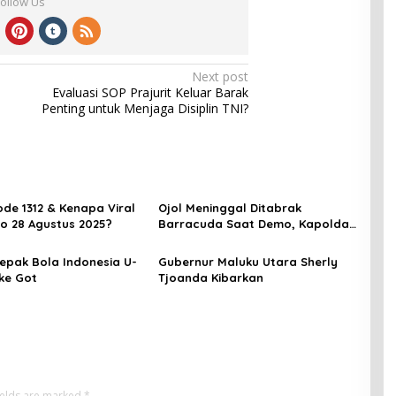
Follow Us
Next post
Evaluasi SOP Prajurit Keluar Barak
Penting untuk Menjaga Disiplin TNI?
de 1312 & Kenapa Viral
Ojol Meninggal Ditabrak
o 28 Agustus 2025?
Barracuda Saat Demo, Kapolda:
Kami Sangat Berduka
epak Bola Indonesia U-
Gubernur Maluku Utara Sherly
 ke Got
Tjoanda Kibarkan
ields are marked
*