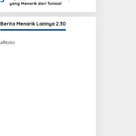
yang Menarik dari Tunisia!
Berita Menarik Lainnya 2.30
afktoto
afktoto
https://bossmomsempire.com/
toto togel
bandar toto togel edatoto
situs edatoto terpercaya
situs toto togel