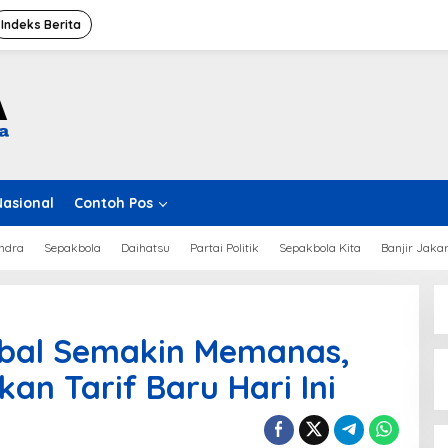
Indeks Berita
Nasional
Contoh Pos
ndra
Sepakbola
Daihatsu
Partai Politik
Sepakbola Kita
Banjir Jaka
bal Semakin Memanas,
an Tarif Baru Hari Ini