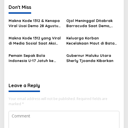
Don't Miss
Makna Kode 1312 & Kenapa
Ojol Meninggal Ditabrak
Viral Usai Demo 28 Agustus
Barracuda Saat Demo,
2025?
Kapolda: Kami Sangat
Berduka
Makna Kode 1312 yang Viral
Keluarga Korban
di Media Sosial Saat Aksi
Kecelakaan Maut di Batam
Demo
Masih Berduka
Pemain Sepak Bola
Gubernur Maluku Utara
Indonesia U-17 Jatuh ke
Sherly Tjoanda Kibarkan
Got
Leave a Reply
Your email address will not be published.
Required fields are
marked
*