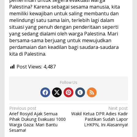
pemerintah untuk segera evakuasi warga
Palestina? Karena sebagai sesama manusia, kita
memiliki kewajiban untuk saling membantu dan
melindungi satu sama lain, terlebih lagi dalam
situasi yang penuh dengan penderitaan seperti
yang sedang dialami oleh warga Palestina. Mari
bersama-sama berjuang untuk mewujudkan
perdamaian dan keadilan bagi saudara-saudara
kita di Palestina.
Post Views:
4,487
Follow Us
Post
Previous post
Next post
Arief Rosyid Ajak Semua
Wakil Ketua DPR Adies Kadir
navigation
Pihak Dukung Evakuasi 1000
Pastikan Sudah Lapor
Warga Gaza: Mari Bantu
LHKPN, Ini Alasannya!
Sesama!