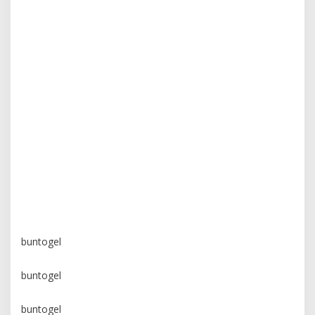
buntogel
buntogel
buntogel
buntogel
buntogel
buntogel
buntogel
buntogel
buntogel
buntogel