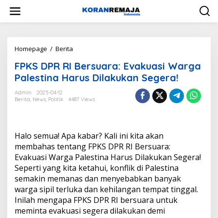
Skip
to
content
FPKS
Homepage
/
Berita
DPR
FPKS DPR RI Bersuara: Evakuasi Warga
RI
Bersuara:
Palestina Harus Dilakukan Segera!
Evakuasi
Warga
Admin
2025-04-12
Berita
,
News
,
Politik
4487 Views
Palestina
Harus
Dilakukan
Segera!
Halo semua! Apa kabar? Kali ini kita akan
membahas tentang FPKS DPR RI Bersuara:
Evakuasi Warga Palestina Harus Dilakukan Segera!
Seperti yang kita ketahui, konflik di Palestina
semakin memanas dan menyebabkan banyak
warga sipil terluka dan kehilangan tempat tinggal.
Inilah mengapa FPKS DPR RI bersuara untuk
meminta evakuasi segera dilakukan demi