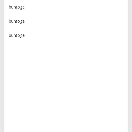
buntogel
buntogel
buntogel
yumetoto
yumetoto
yumetoto
yumetoto
yumetoto
yumetoto