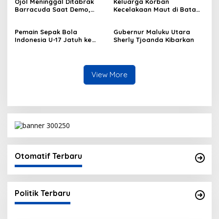
Ojol Meninggal Ditabrak
Keluarga Korban
Barracuda Saat Demo,
Kecelakaan Maut di Batam
Kapolda: Kami Sangat
Masih Berduka
Berduka
Pemain Sepak Bola
Gubernur Maluku Utara
Indonesia U-17 Jatuh ke
Sherly Tjoanda Kibarkan
Got
View More
Otomatif Terbaru
Politik Terbaru