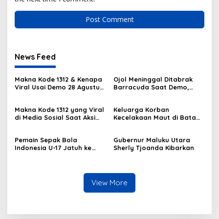
News Feed
Makna Kode 1312 & Kenapa
Ojol Meninggal Ditabrak
Viral Usai Demo 28 Agustus
Barracuda Saat Demo,
2025?
Kapolda: Kami Sangat
Berduka
Makna Kode 1312 yang Viral
Keluarga Korban
di Media Sosial Saat Aksi
Kecelakaan Maut di Batam
Demo
Masih Berduka
Pemain Sepak Bola
Gubernur Maluku Utara
Indonesia U-17 Jatuh ke
Sherly Tjoanda Kibarkan
Got
View More