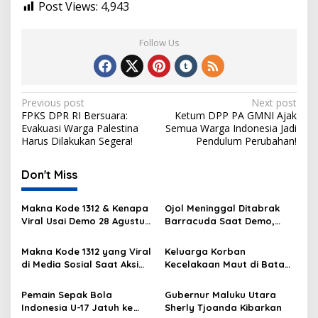
Post Views:
4,943
Follow Us
Post
Previous post
Next post
FPKS DPR RI Bersuara:
Ketum DPP PA GMNI Ajak
navigation
Evakuasi Warga Palestina
Semua Warga Indonesia Jadi
Harus Dilakukan Segera!
Pendulum Perubahan!
Don't Miss
Makna Kode 1312 & Kenapa
Ojol Meninggal Ditabrak
Viral Usai Demo 28 Agustus
Barracuda Saat Demo,
2025?
Kapolda: Kami Sangat
Berduka
Makna Kode 1312 yang Viral
Keluarga Korban
di Media Sosial Saat Aksi
Kecelakaan Maut di Batam
Demo
Masih Berduka
Pemain Sepak Bola
Gubernur Maluku Utara
Indonesia U-17 Jatuh ke
Sherly Tjoanda Kibarkan