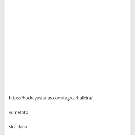
yumetoto
yumetoto
yumetoto
yumetoto
yumetoto
yumetoto
https://hockeyasturias.com/tag/carballeira/
yumetoto
slot dana