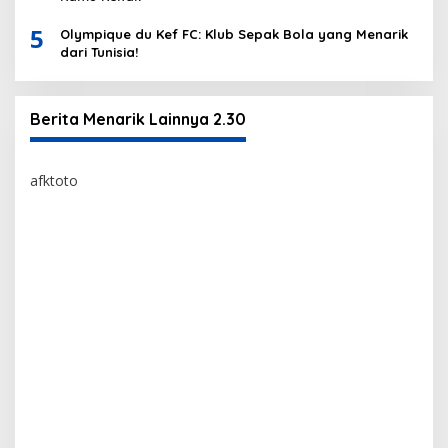
5
Olympique du Kef FC: Klub Sepak Bola yang Menarik
dari Tunisia!
Berita Menarik Lainnya 2.30
afktoto
afktoto
https://bossmomsempire.com/
toto togel
bandar toto togel edatoto
situs edatoto terpercaya