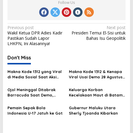
Follow Us
P
Previous post
Next post
Wakil Ketua DPR Adies Kadir
Presiden Temui El-Sisi untuk
o
Pastikan Sudah Lapor
Bahas Isu Geopolitik
s
LHKPN, Ini Alasannya!
t
Don't Miss
n
a
Makna Kode 1312 yang Viral
Makna Kode 1312 & Kenapa
v
di Media Sosial Saat Aksi
Viral Usai Demo 28 Agustus
Demo
2025?
i
Ojol Meninggal Ditabrak
Keluarga Korban
g
Barracuda Saat Demo,
Kecelakaan Maut di Batam
Kapolda: Kami Sangat
Masih Berduka
a
Berduka
Pemain Sepak Bola
Gubernur Maluku Utara
t
Indonesia U-17 Jatuh ke Got
Sherly Tjoanda Kibarkan
i
o