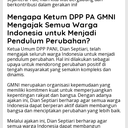
berkontribusi dalam gerakan ini!
d
i
Mengapa Ketum DPP PA GMNI
P
e
Mengajak Semua Warga
n
d
Indonesia untuk Menjadi
u
Pendulum Perubahan?
l
u
Ketua Umum DPP PANI, Dian Septiari, telah
m
mengajak seluruh warga Indonesia untuk menjadi
P
pendulum perubahan. Hal ini dilakukan sebagai
e
upaya untuk mendorong perubahan positif di
r
tengah masyarakat yang semakin kompleks dan
u
dinamis.
b
a
GMNI merupakan organisasi kepemudaan yang
h
memiliki komitmen kuat untuk memperjuangkan
a
kepentingan rakyat dan bangsa. Dengan adanya
n
ajakan ini, Dian Septiari berharap agar semua warga
!
Indonesia dapat berperan aktif dalam membangun
bangsa dan menciptakan perubahan yang lebih baik.
Melalui ajakan ini, Dian Septiari berharap agar
semua warga Indonesia dapat membangun