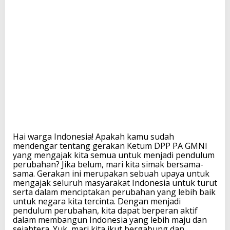
A
j
a
k
S
e
m
u
a
W
a
r
g
a
Hai warga Indonesia! Apakah kamu sudah
I
mendengar tentang gerakan Ketum DPP PA GMNI
n
yang mengajak kita semua untuk menjadi pendulum
d
perubahan? Jika belum, mari kita simak bersama-
o
sama. Gerakan ini merupakan sebuah upaya untuk
n
mengajak seluruh masyarakat Indonesia untuk turut
e
serta dalam menciptakan perubahan yang lebih baik
s
untuk negara kita tercinta. Dengan menjadi
i
pendulum perubahan, kita dapat berperan aktif
a
dalam membangun Indonesia yang lebih maju dan
J
sejahtera. Yuk, mari kita ikut bergabung dan
a