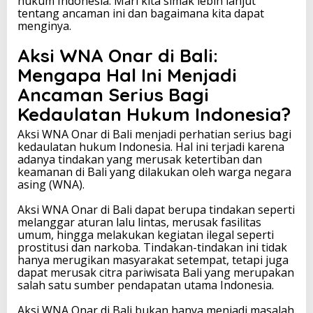
hukum Indonesia. Mari kita simak lebih lanjut
a
tentang ancaman ini dan bagaimana kita dapat
t
menginya.
a
n
Aksi WNA Onar di Bali:
H
Mengapa Hal Ini Menjadi
u
k
Ancaman Serius Bagi
u
Kedaulatan Hukum Indonesia?
m
I
Aksi WNA Onar di Bali menjadi perhatian serius bagi
n
kedaulatan hukum Indonesia. Hal ini terjadi karena
d
adanya tindakan yang merusak ketertiban dan
o
keamanan di Bali yang dilakukan oleh warga negara
n
asing (WNA).
e
s
Aksi WNA Onar di Bali dapat berupa tindakan seperti
i
melanggar aturan lalu lintas, merusak fasilitas
a
umum, hingga melakukan kegiatan ilegal seperti
prostitusi dan narkoba. Tindakan-tindakan ini tidak
hanya merugikan masyarakat setempat, tetapi juga
dapat merusak citra pariwisata Bali yang merupakan
salah satu sumber pendapatan utama Indonesia.
Aksi WNA Onar di Bali bukan hanya menjadi masalah