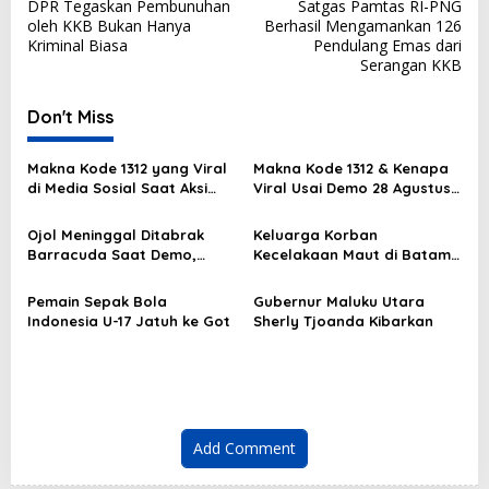
DPR Tegaskan Pembunuhan
Satgas Pamtas RI-PNG
o
oleh KKB Bukan Hanya
Berhasil Mengamankan 126
s
Kriminal Biasa
Pendulang Emas dari
Serangan KKB
t
n
Don't Miss
a
v
Makna Kode 1312 yang Viral
Makna Kode 1312 & Kenapa
di Media Sosial Saat Aksi
Viral Usai Demo 28 Agustus
i
Demo
2025?
g
Ojol Meninggal Ditabrak
Keluarga Korban
Barracuda Saat Demo,
Kecelakaan Maut di Batam
a
Kapolda: Kami Sangat
Masih Berduka
t
Berduka
Pemain Sepak Bola
Gubernur Maluku Utara
i
Indonesia U-17 Jatuh ke Got
Sherly Tjoanda Kibarkan
o
n
Add Comment