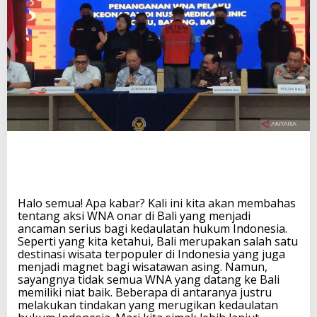
a
l
i
:
A
n
c
a
m
a
n
T
e
r
h
a
Halo semua! Apa kabar? Kali ini kita akan membahas
d
tentang aksi WNA onar di Bali yang menjadi
a
ancaman serius bagi kedaulatan hukum Indonesia.
p
Seperti yang kita ketahui, Bali merupakan salah satu
K
destinasi wisata terpopuler di Indonesia yang juga
e
menjadi magnet bagi wisatawan asing. Namun,
d
sayangnya tidak semua WNA yang datang ke Bali
a
memiliki niat baik. Beberapa di antaranya justru
u
melakukan tindakan yang merugikan kedaulatan
l