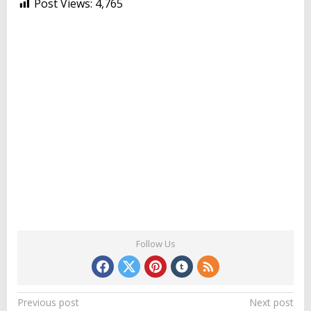
Post Views:
4,765
Follow Us
P
Previous post
Next post