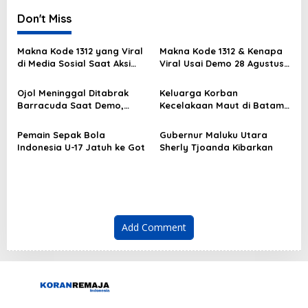
t
Don't Miss
n
a
Makna Kode 1312 yang Viral
Makna Kode 1312 & Kenapa
v
di Media Sosial Saat Aksi
Viral Usai Demo 28 Agustus
Demo
2025?
i
Ojol Meninggal Ditabrak
Keluarga Korban
g
Barracuda Saat Demo,
Kecelakaan Maut di Batam
Kapolda: Kami Sangat
Masih Berduka
a
Berduka
Pemain Sepak Bola
Gubernur Maluku Utara
t
Indonesia U-17 Jatuh ke Got
Sherly Tjoanda Kibarkan
i
o
n
Add Comment