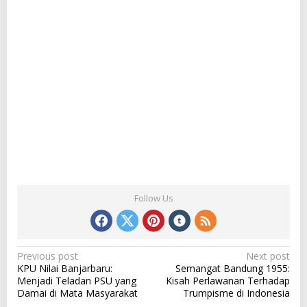
Follow Us
P
Previous post
Next post
KPU Nilai Banjarbaru:
Semangat Bandung 1955:
o
Menjadi Teladan PSU yang
Kisah Perlawanan Terhadap
s
Damai di Mata Masyarakat
Trumpisme di Indonesia