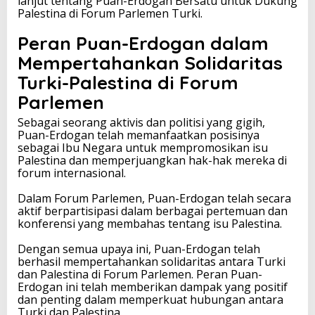
lanjut tentang Puan-Erdogan Bersatu untuk Dukung
d
Palestina di Forum Parlemen Turki.
i
F
Peran Puan-Erdogan dalam
o
Mempertahankan Solidaritas
r
u
Turki-Palestina di Forum
m
Parlemen
P
a
Sebagai seorang aktivis dan politisi yang gigih,
r
Puan-Erdogan telah memanfaatkan posisinya
l
sebagai Ibu Negara untuk mempromosikan isu
e
Palestina dan memperjuangkan hak-hak mereka di
m
forum internasional.
e
n
Dalam Forum Parlemen, Puan-Erdogan telah secara
T
aktif berpartisipasi dalam berbagai pertemuan dan
u
konferensi yang membahas tentang isu Palestina.
r
k
Dengan semua upaya ini, Puan-Erdogan telah
i
berhasil mempertahankan solidaritas antara Turki
dan Palestina di Forum Parlemen. Peran Puan-
Erdogan ini telah memberikan dampak yang positif
dan penting dalam memperkuat hubungan antara
Turki dan Palestina.