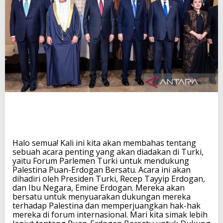
r
s
a
t
u
u
n
t
u
k
D
u
k
u
n
g
Halo semua! Kali ini kita akan membahas tentang
P
sebuah acara penting yang akan diadakan di Turki,
a
yaitu Forum Parlemen Turki untuk mendukung
l
Palestina Puan-Erdogan Bersatu. Acara ini akan
e
dihadiri oleh Presiden Turki, Recep Tayyip Erdogan,
s
dan Ibu Negara, Emine Erdogan. Mereka akan
t
bersatu untuk menyuarakan dukungan mereka
i
terhadap Palestina dan memperjuangkan hak-hak
n
mereka di forum internasional. Mari kita simak lebih
a