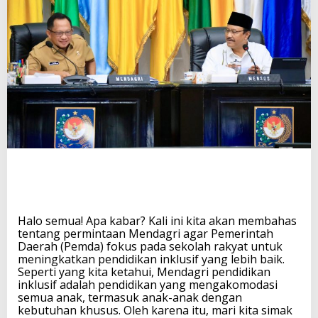
e
m
d
a
F
o
k
u
s
p
a
d
a
S
e
k
o
Halo semua! Apa kabar? Kali ini kita akan membahas
l
tentang permintaan Mendagri agar Pemerintah
a
Daerah (Pemda) fokus pada sekolah rakyat untuk
h
meningkatkan pendidikan inklusif yang lebih baik.
R
Seperti yang kita ketahui, Mendagri pendidikan
a
inklusif adalah pendidikan yang mengakomodasi
k
semua anak, termasuk anak-anak dengan
y
kebutuhan khusus. Oleh karena itu, mari kita simak
a