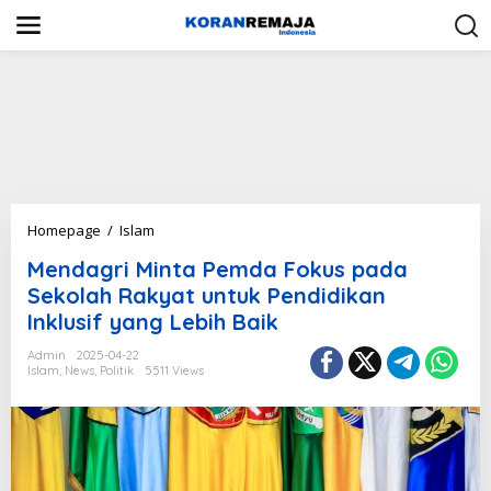
S
k
i
p
t
o
c
o
n
t
e
n
M
Homepage
/
Islam
t
e
Mendagri Minta Pemda Fokus pada
n
d
Sekolah Rakyat untuk Pendidikan
a
Inklusif yang Lebih Baik
g
r
Admin
2025-04-22
i
Islam
,
News
,
Politik
5511 Views
M
i
n
t
a
P