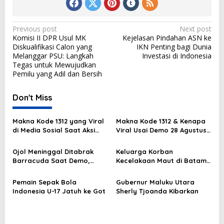
P
Previous post
Next post
Komisi II DPR Usul MK
Kejelasan Pindahan ASN ke
o
Diskualifikasi Calon yang
IKN Penting bagi Dunia
s
Melanggar PSU: Langkah
Investasi di Indonesia
Tegas untuk Mewujudkan
t
Pemilu yang Adil dan Bersih
n
a
Don't Miss
v
Makna Kode 1312 yang Viral
Makna Kode 1312 & Kenapa
i
di Media Sosial Saat Aksi
Viral Usai Demo 28 Agustus
g
Demo
2025?
Ojol Meninggal Ditabrak
Keluarga Korban
a
Barracuda Saat Demo,
Kecelakaan Maut di Batam
t
Kapolda: Kami Sangat
Masih Berduka
Berduka
i
Pemain Sepak Bola
Gubernur Maluku Utara
Indonesia U-17 Jatuh ke Got
Sherly Tjoanda Kibarkan
o
n