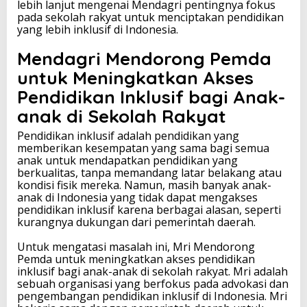
lebih lanjut mengenai Mendagri pentingnya fokus
t
pada sekolah rakyat untuk menciptakan pendidikan
u
yang lebih inklusif di Indonesia.
n
t
Mendagri Mendorong Pemda
u
k
untuk Meningkatkan Akses
P
Pendidikan Inklusif bagi Anak-
e
n
anak di Sekolah Rakyat
d
i
Pendidikan inklusif adalah pendidikan yang
d
memberikan kesempatan yang sama bagi semua
i
anak untuk mendapatkan pendidikan yang
k
berkualitas, tanpa memandang latar belakang atau
a
kondisi fisik mereka. Namun, masih banyak anak-
n
anak di Indonesia yang tidak dapat mengakses
I
pendidikan inklusif karena berbagai alasan, seperti
n
kurangnya dukungan dari pemerintah daerah.
k
l
Untuk mengatasi masalah ini, Mri Mendorong
u
Pemda untuk meningkatkan akses pendidikan
s
inklusif bagi anak-anak di sekolah rakyat. Mri adalah
i
sebuah organisasi yang berfokus pada advokasi dan
f
pengembangan pendidikan inklusif di Indonesia. Mri
y