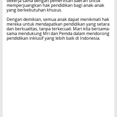
bekerja sama dengan pemerintah daerah untuk
a
memperjuangkan hak pendidikan bagi anak-anak
n
yang berkebutuhan khusus.
g
L
Dengan demikian, semua anak dapat menikmati hak
e
mereka untuk mendapatkan pendidikan yang setara
b
dan berkualitas, tanpa terkecuali. Mari kita bersama-
i
sama mendukung Mri dan Pemda dalam mendorong
h
pendidikan inklusif yang lebih baik di Indonesia.
B
a
i
k