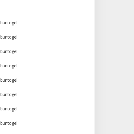
buntogel
buntogel
buntogel
buntogel
buntogel
buntogel
buntogel
buntogel
buntogel