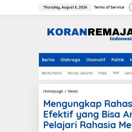
Skip
to
Thursday, August 6, 2026
Terms of Service
content
Berita
Olahraga
Otomotif
Politik
Berita Politik
Persija Jakarta
Mobil
PPP
Geri
Mengungkap
Homepage
/
News
Rahasia
Mengungkap Rahasi
Menang
Togel:
Efektif yang Bisa 
Strategi
Efektif
Pelajari Rahasia M
yang
Bisa