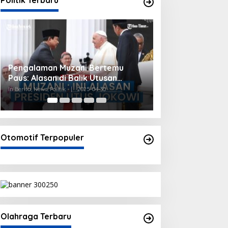
Politik Terbaru
ATVLI Hormati Proses Hukum yang
PPP Hormati Kep
Menjerat Dirpem JAKTV: Mengapa
Dukung Prabowo
Penting untuk Menghormati
Politik dan Visi
In Berita, News, Politik
|
2025-04-30
In Berita, News, Politik
|
Sistem Hukum Kita?
Otomotif Terpopuler
Olahraga Terbaru