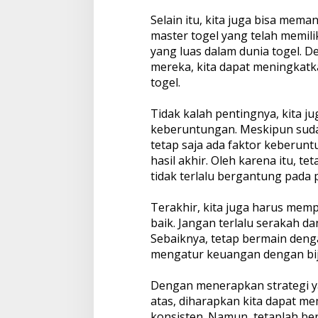
Selain itu, kita juga bisa mema
master togel yang telah memi
yang luas dalam dunia togel. De
mereka, kita dapat meningka
togel.
Tidak kalah pentingnya, kita 
keberuntungan. Meskipun suda
tetap saja ada faktor keberu
hasil akhir. Oleh karena itu, t
tidak terlalu bergantung pada 
Terakhir, kita juga harus mem
baik. Jangan terlalu serakah d
Sebaiknya, tetap bermain deng
mengatur keuangan dengan bij
Dengan menerapkan strategi yan
atas, diharapkan kita dapat m
konsisten. Namun, tetaplah ber