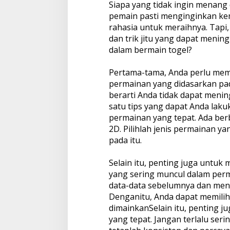
Siapa yang tidak ingin menang
pemain pasti menginginkan k
rahasia untuk meraihnya. Tapi
dan trik jitu yang dapat men
dalam bermain togel?
Pertama-tama, Anda perlu mem
permainan yang didasarkan p
berarti Anda tidak dapat men
satu tips yang dapat Anda laku
permainan yang tepat. Ada berb
2D. Pilihlah jenis permainan y
pada itu.
Selain itu, penting juga untuk
yang sering muncul dalam perm
data-data sebelumnya dan menc
Denganitu, Anda dapat memilih
dimainkanSelain itu, penting j
yang tepat. Jangan terlalu ser