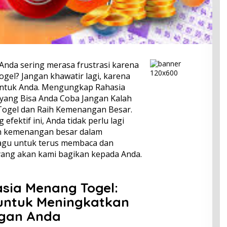
 Anda sering merasa frustrasi karena
ogel? Jangan khawatir lagi, karena
 untuk Anda. Mengungkap Rahasia
 yang Bisa Anda Coba Jangan Kalah
 Togel dan Raih Kemenangan Besar.
efektif ini, Anda tidak perlu lagi
h kemenangan besar dalam
 ragu untuk terus membaca dan
 yang akan kami bagikan kepada Anda.
ia Menang Togel:
u untuk Meningkatkan
gan Anda