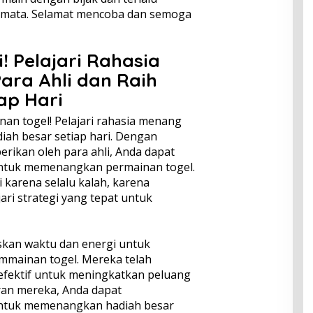
mata. Selamat mencoba dan semoga
! Pelajari Rahasia
ara Ahli dan Raih
ap Hari
nan togel! Pelajari rahasia menang
adiah besar setiap hari. Dengan
berikan oleh para ahli, Anda dapat
ntuk memenangkan permainan togel.
i karena selalu kalah, karena
ri strategi yang tepat untuk
iskan waktu dan energi untuk
ammainan togel. Mereka telah
 efektif untuk meningkatkan peluang
an mereka, Anda dapat
ntuk memenangkan hadiah besar