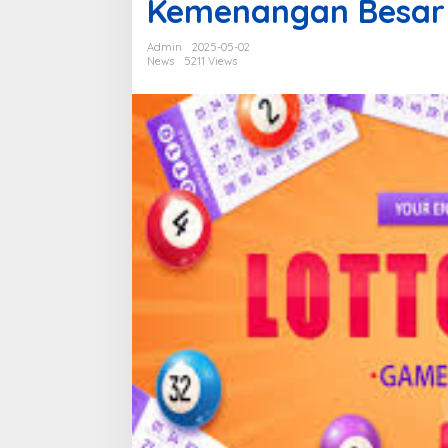
Kemenangan Besar
Anda
C
Jangan
Admin
2025-05-02
Kalah
News
5211 Views
Lagi!
Pelajari
Rahasia
Menang
Togel
dan
Raih
Kemenangan
Besar