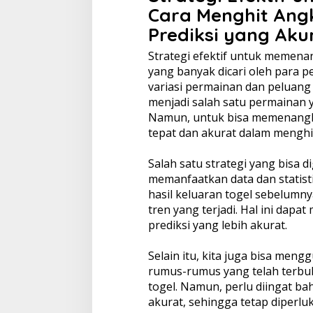
Cara Menghit An
Prediksi yang Aku
Strategi efektif untuk memen
yang banyak dicari oleh para 
variasi permainan dan peluang
menjadi salah satu permainan
Namun, untuk bisa memenangka
tepat dan akurat dalam mengh
Salah satu strategi yang bisa 
memanfaatkan data dan statisti
hasil keluaran togel sebelumny
tren yang terjadi. Hal ini dap
prediksi yang lebih akurat.
Selain itu, kita juga bisa men
rumus-rumus yang telah terbuk
togel. Namun, perlu diingat b
akurat, sehingga tetap diperlu