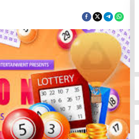
Pengalaman Muzani Bertemu
Paus: Alasan di Balik Utusan
Prabowo untuk Jokowi
In Berita, News, Politik
|
2025-04-30