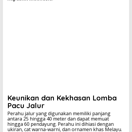
n
d
u
n
i
a
Keunikan dan Kekhasan Lomba
Pacu Jalur
Perahu jalur yang digunakan memiliki panjang
antara 25 hingga 40 meter dan dapat memuat
hingga 60 pendayung. Perahu ini dihiasi dengan
ukiran, cat warna-warni, dan ornamen khas Melayu.