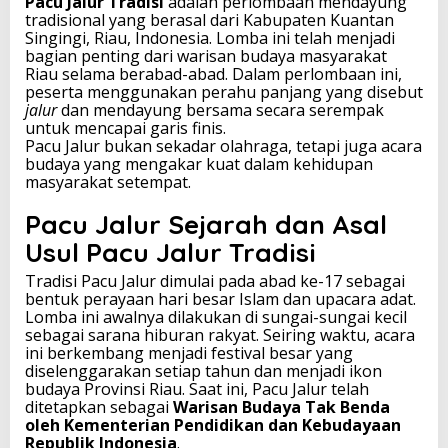
Pacu Jalur Tradisi
adalah perlombaan mendayung
s
tradisional yang berasal dari Kabupaten Kuantan
i
Singingi, Riau, Indonesia. Lomba ini telah menjadi
M
bagian penting dari warisan budaya masyarakat
e
Riau selama berabad-abad. Dalam perlombaan ini,
n
peserta menggunakan perahu panjang yang disebut
d
jalur
dan mendayung bersama secara serempak
a
untuk mencapai garis finis.
y
Pacu Jalur bukan sekadar olahraga, tetapi juga acara
u
budaya yang mengakar kuat dalam kehidupan
n
masyarakat setempat.
g
K
Pacu Jalur Sejarah
dan Asal
h
Usul Pacu Jalur Tradisi
a
s
Tradisi Pacu Jalur dimulai pada abad ke-17 sebagai
R
bentuk perayaan hari besar Islam dan upacara adat.
i
Lomba ini awalnya dilakukan di sungai-sungai kecil
a
sebagai sarana hiburan rakyat. Seiring waktu, acara
u
ini berkembang menjadi festival besar yang
y
diselenggarakan setiap tahun dan menjadi ikon
a
budaya Provinsi Riau. Saat ini, Pacu Jalur telah
n
ditetapkan sebagai
Warisan Budaya Tak Benda
g
oleh Kementerian Pendidikan dan Kebudayaan
M
Republik Indonesia
.
e