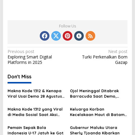
Follow Us
P
Previous post
Next post
Exploring Smart Digital
Turki Perkenalkan Bom
o
Platforms in 2025
Gazap
s
t
Don't Miss
n
Makna Kode 1312 & Kenapa
Ojol Meninggal Ditabrak
a
Viral Usai Demo 28 Agustus
Barracuda Saat Demo,
v
2025?
Kapolda: Kami Sangat
Berduka
i
Makna Kode 1312 yang Viral
Keluarga Korban
di Media Sosial Saat Aksi
Kecelakaan Maut di Batam
g
Demo
Masih Berduka
a
Pemain Sepak Bola
Gubernur Maluku Utara
Indonesia U-17 Jatuh ke Got
Sherly Tjoanda Kibarkan