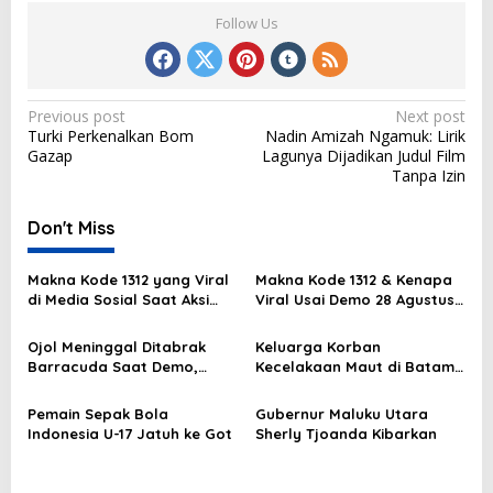
Follow Us
P
Previous post
Next post
Turki Perkenalkan Bom
Nadin Amizah Ngamuk: Lirik
o
Gazap
Lagunya Dijadikan Judul Film
s
Tanpa Izin
t
Don't Miss
n
a
Makna Kode 1312 yang Viral
Makna Kode 1312 & Kenapa
v
di Media Sosial Saat Aksi
Viral Usai Demo 28 Agustus
Demo
2025?
i
Ojol Meninggal Ditabrak
Keluarga Korban
g
Barracuda Saat Demo,
Kecelakaan Maut di Batam
Kapolda: Kami Sangat
Masih Berduka
a
Berduka
Pemain Sepak Bola
Gubernur Maluku Utara
t
Indonesia U-17 Jatuh ke Got
Sherly Tjoanda Kibarkan
i
o