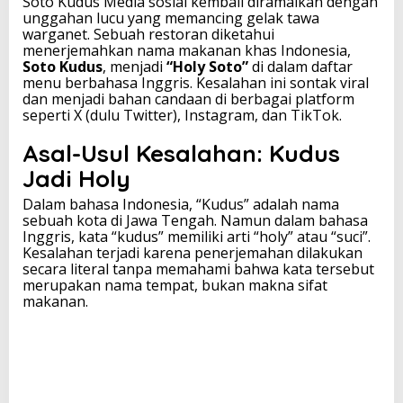
Soto Kudus Media sosial kembali diramaikan dengan
s
unggahan lucu yang memancing gelak tawa
D
warganet. Sebuah restoran diketahui
i
menerjemahkan nama makanan khas Indonesia,
t
Soto Kudus
, menjadi
“Holy Soto”
di dalam daftar
e
menu berbahasa Inggris. Kesalahan ini sontak viral
r
dan menjadi bahan candaan di berbagai platform
j
seperti X (dulu Twitter), Instagram, dan TikTok.
e
m
Asal-Usul Kesalahan: Kudus
a
Jadi Holy
h
k
Dalam bahasa Indonesia, “Kudus” adalah nama
a
sebuah kota di Jawa Tengah. Namun dalam bahasa
n
Inggris, kata “kudus” memiliki arti “holy” atau “suci”.
J
Kesalahan terjadi karena penerjemahan dilakukan
a
secara literal tanpa memahami bahwa kata tersebut
d
merupakan nama tempat, bukan makna sifat
i
makanan.
"
H
o
l
y
S
o